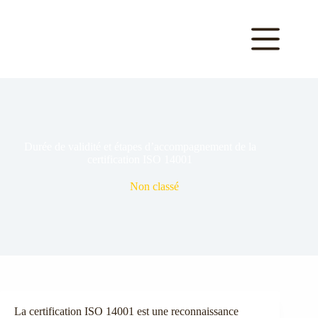
Passer
au
contenu
Durée de validité et étapes d’accompagnement de la
certification ISO 14001
Non classé
La certification ISO 14001 est une reconnaissance